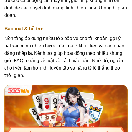
ưu cho cả di động lẫn máy tính, giữ nhịp khung hình ổn
định để các quyết định mang tính chiến thuật không bị gián
đoạn.
Bảo mật & hỗ trợ
Nền tảng áp dụng nhiều lớp bảo vệ cho tài khoản, gợi ý
bật xác minh nhiều bước, đặt mã PIN rút tiền và cảnh báo
đăng nhập lạ. Kênh trợ giúp hoạt động theo nhiều khung
giờ, FAQ rõ ràng về luật và cách vào bàn. Nhờ đó, người
chơi yên tâm hơn khi luyện tập và nâng tỷ lệ thắng theo
thời gian.