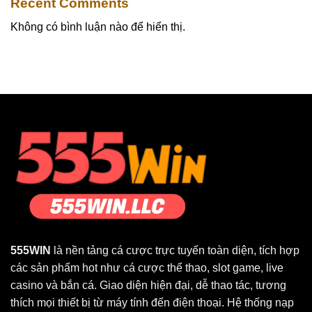
Recent Comments
Không có bình luận nào để hiển thị.
555WIN
là nền tảng cá cược trực tuyến toàn diện, tích hợp
các sản phẩm hot như cá cược thể thao, slot game, live
casino và bắn cá. Giao diện hiện đại, dễ thao tác, tương
thích mọi thiết bị từ máy tính đến điện thoại. Hệ thống nạp