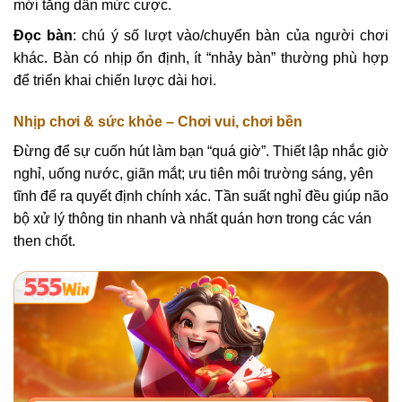
mới tăng dần mức cược.
Đọc bàn
: chú ý số lượt vào/chuyển bàn của người chơi
khác. Bàn có nhịp ổn định, ít “nhảy bàn” thường phù hợp
để triển khai chiến lược dài hơi.
Nhịp chơi & sức khỏe – Chơi vui, chơi bền
Đừng để sự cuốn hút làm bạn “quá giờ”. Thiết lập nhắc giờ
nghỉ, uống nước, giãn mắt; ưu tiên môi trường sáng, yên
tĩnh để ra quyết định chính xác. Tần suất nghỉ đều giúp não
bộ xử lý thông tin nhanh và nhất quán hơn trong các ván
then chốt.