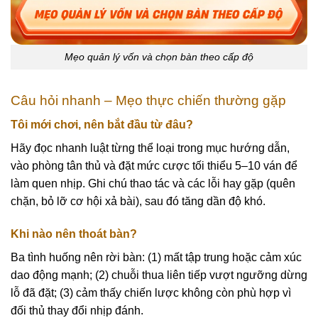
Mẹo quản lý vốn và chọn bàn theo cấp độ
Câu hỏi nhanh – Mẹo thực chiến thường gặp
Tôi mới chơi, nên bắt đầu từ đâu?
Hãy đọc nhanh luật từng thể loại trong mục hướng dẫn,
vào phòng tân thủ và đặt mức cược tối thiểu 5–10 ván để
làm quen nhịp. Ghi chú thao tác và các lỗi hay gặp (quên
chặn, bỏ lỡ cơ hội xả bài), sau đó tăng dần độ khó.
Khi nào nên thoát bàn?
Ba tình huống nên rời bàn: (1) mất tập trung hoặc cảm xúc
dao động mạnh; (2) chuỗi thua liên tiếp vượt ngưỡng dừng
lỗ đã đặt; (3) cảm thấy chiến lược không còn phù hợp vì
đối thủ thay đổi nhịp đánh.