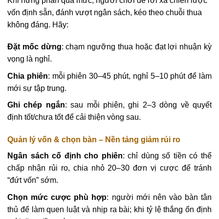
Khi hưng phấn quá mức, người chơi dễ rời xa chiến lược
vốn định sẵn, đánh vượt ngân sách, kéo theo chuỗi thua
không đáng. Hãy:
Đặt mốc dừng
: chạm ngưỡng thua hoặc đạt lợi nhuận kỳ
vọng là nghỉ.
Chia phiên
: mỗi phiên 30–45 phút, nghỉ 5–10 phút để làm
mới sự tập trung.
Ghi chép ngắn
: sau mỗi phiên, ghi 2–3 dòng về quyết
định tốt/chưa tốt để cải thiện vòng sau.
Quản lý vốn & chọn bàn – Nền tảng giảm rủi ro
Ngân sách cố định cho phiên
: chỉ dùng số tiền có thể
chấp nhận rủi ro, chia nhỏ 20–30 đơn vị cược để tránh
“đứt vốn” sớm.
Chọn mức cược phù hợp
: người mới nên vào bàn tân
thủ để làm quen luật và nhịp ra bài; khi tỷ lệ thắng ổn định