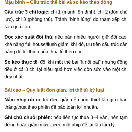
Mậu binh – Cấu trúc thế bài và so kèo theo dòng
Cấu trúc 3 chi logic
: chi 1 (mạnh, ổn định), chi 2 (đòn chủ
lực), chi 3 (phòng thủ). Tránh “binh lủng” do tham xếp chi
sau quá cao.
Đọc xác suất đối thủ
: nếu bàn nhiều người giữ đôi cao,
khả năng full house/flush giảm; khi đó, ưu tiên cấu trúc cân
bằng để tối thiểu hóa thua lỗ theo chi.
So kèo thực tế
: đôi khi một thế bài “ít nổi bật” nhưng đồng
đều ở cả 3 chi lại hiệu quả hơn việc dồn sức vào một chi
duy nhất.
Bài cào – Quy luật đơn giản, lợi thế từ kỷ luật
Nắm nhịp rủi ro
: trò đơn giản dễ cuốn; thiết lập giới hạn
thắng/thua theo phiên để bảo toàn lợi nhuận.
Ghi chú chuỗi phiên
: nếu liên tục thua 3–4 ván, nên tạm
dừng hoặc giảm mức cược một nhịp để tái lập tâm lý.