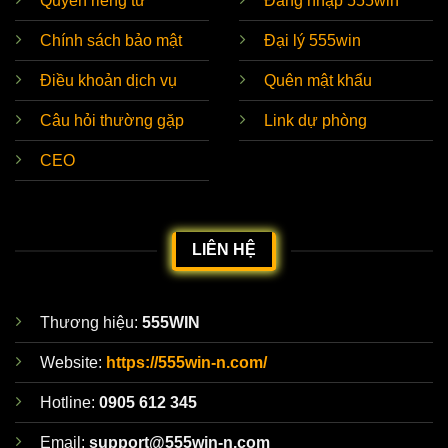
Quyền riêng tư
Đăng nhập 555win
Chính sách bảo mật
Đại lý 555win
Điều khoản dịch vụ
Quên mật khẩu
Câu hỏi thường gặp
Link dự phòng
CEO
LIÊN HỆ
Thương hiệu:
555WIN
Website:
https://555win-n.com/
Hotline:
0905 612 345
Email:
support@555win-n.com