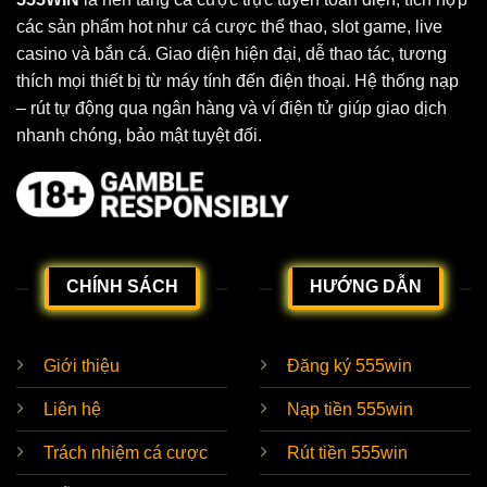
các sản phẩm hot như cá cược thể thao, slot game, live
casino và bắn cá. Giao diện hiện đại, dễ thao tác, tương
thích mọi thiết bị từ máy tính đến điện thoại. Hệ thống nạp
– rút tự động qua ngân hàng và ví điện tử giúp giao dịch
nhanh chóng, bảo mật tuyệt đối.
CHÍNH SÁCH
HƯỚNG DẪN
Giới thiệu
Đăng ký 555win
Liên hệ
Nạp tiền 555win
Trách nhiệm cá cược
Rút tiền 555win