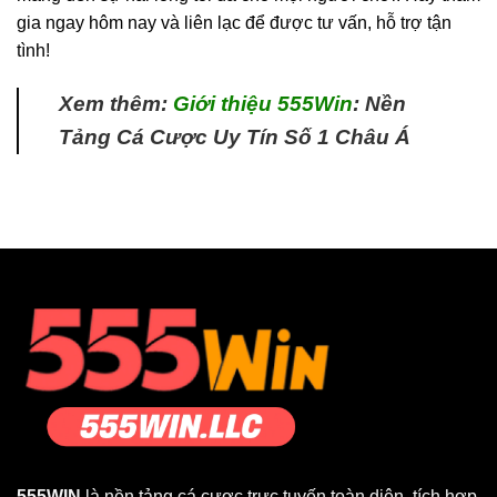
gia ngay hôm nay và liên lạc để được tư vấn, hỗ trợ tận
tình!
Xem thêm:
Giới thiệu 555Win
: Nền
Tảng Cá Cược Uy Tín Số 1 Châu Á
555WIN
là nền tảng cá cược trực tuyến toàn diện, tích hợp