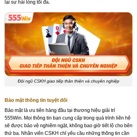
lại sự hài lòng tối đa.
Đội ngũ CSKH giao tiếp thân thiện và chuyên nghiệp
Bảo mật thông tin tuyệt đối
Bảo mật là ưu tiên hàng đầu tại thương hiệu giải trí
555Win. Mọi thông tin bạn cung cấp trong quá trình liên hệ
sẽ được bảo vệ nghiêm ngặt, không bao giờ tiết lộ cho bên
thứ ba. Nhân viên CSKH chỉ yêu cầu những thông tin cần