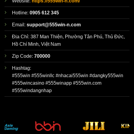
Website:
https://555win-n.com/
Hotline:
0905 612 345
Email:
support@555win-n.com
Địa Chỉ: 387 Man Thiện, Phường Tân Phú, Thủ Đức,
Hồ Chí Minh, Việt Nam
Zip Code:
700000
Hashtag:
#555win #555winllc #nhacai555win #dangky555win
#555wincasino #555winapp #555win.com
#555windangnhap