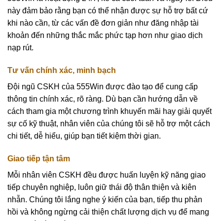
này đảm bảo rằng bạn có thể nhận được sự hỗ trợ bất cứ
khi nào cần, từ các vấn đề đơn giản như đăng nhập tài
khoản đến những thắc mắc phức tạp hơn như giao dịch
nạp rút.
Tư vấn chính xác, minh bạch
Đội ngũ CSKH của 555Win được đào tạo để cung cấp
thông tin chính xác, rõ ràng. Dù bạn cần hướng dẫn về
cách tham gia một chương trình khuyến mãi hay giải quyết
sự cố kỹ thuật, nhân viên của chúng tôi sẽ hỗ trợ một cách
chi tiết, dễ hiểu, giúp bạn tiết kiệm thời gian.
Giao tiếp tận tâm
Mỗi nhân viên CSKH đều được huấn luyện kỹ năng giao
tiếp chuyên nghiệp, luôn giữ thái độ thân thiện và kiên
nhẫn. Chúng tôi lắng nghe ý kiến của bạn, tiếp thu phản
hồi và không ngừng cải thiện chất lượng dịch vụ để mang