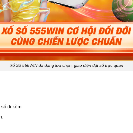
Xổ Số 555WIN đa dạng lựa chọn, giao diện đặt số trực quan
 số đi kèm.
n.