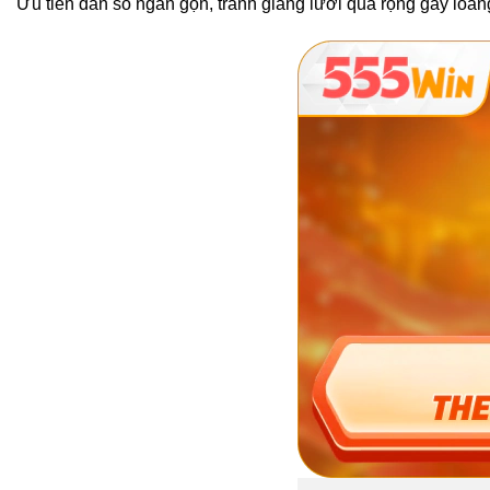
Ưu tiên dàn số ngắn gọn, tránh giăng lưới quá rộng gây loãn