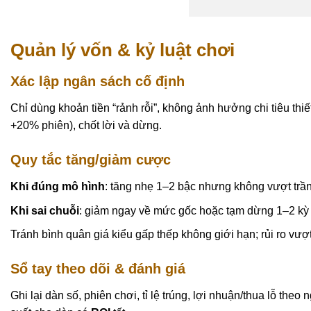
Quản lý vốn & kỷ luật chơi
Xác lập ngân sách cố định
Chỉ dùng khoản tiền “rảnh rỗi”, không ảnh hưởng chi tiêu thi
+20% phiên), chốt lời và dừng.
Quy tắc tăng/giảm cược
Khi đúng mô hình
: tăng nhẹ 1–2 bậc nhưng không vượt trần
Khi sai chuỗi
: giảm ngay về mức gốc hoặc tạm dừng 1–2 kỳ 
Tránh bình quân giá kiểu gấp thếp không giới hạn; rủi ro vượt
Sổ tay theo dõi & đánh giá
Ghi lại dàn số, phiên chơi, tỉ lệ trúng, lợi nhuận/thua lỗ th