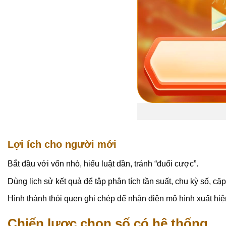
Lợi ích cho người mới
Bắt đầu với vốn nhỏ, hiểu luật dần, tránh “đuổi cược”.
Dùng lịch sử kết quả để tập phân tích tần suất, chu kỳ số, cặp
Hình thành thói quen ghi chép để nhận diện mô hình xuất hiệ
Chiến lược chọn số có hệ thống