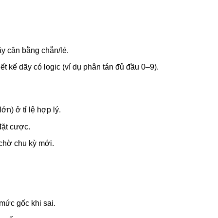
dãy cân bằng chẵn/lẻ.
ết kế dãy có logic (ví dụ phân tán đủ đầu 0–9).
ớn) ở tỉ lệ hợp lý.
đặt cược.
, chờ chu kỳ mới.
 mức gốc khi sai.