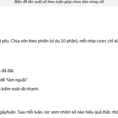
Biểu đồ tần suất số theo tuần giúp chọn dàn nòng cốt
ết yếu. Chia vốn theo phiên (ví dụ 10 phần), mỗi nhịp cược chỉ 
 đã đặt.
để “làm nguội”.
 kiểm soát rất nhanh.
eo ngày/tuần. Sau mỗi tuần, lọc xem nhóm số nào hiệu quả thật, n